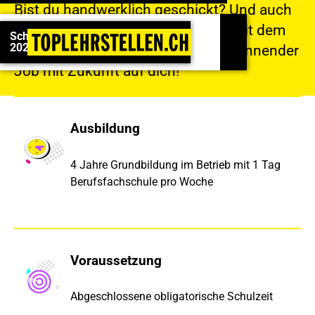
Bist du handwerklich geschickt? Und auch
Schweizermeisterschaften 2026: Jetzt anmelden!
nicht wasserscheu? Dann wartet mit dem
Schweizermeisterschaften
2026: Jetzt anmelden!
Beruf Sanitärinstallateur/-in ein spannender
Job mit Zukunft auf dich!
Ausbildung
4 Jahre Grundbildung im Betrieb mit 1 Tag
Berufsfachschule pro Woche
Voraussetzung
Abgeschlossene obligatorische Schulzeit