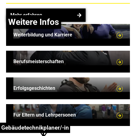
Mehr erfahren
Mehr erfahren
Weitere Infos
Weiterbildung und Karriere
Weiterbildung und Karriere
Berufsmeisterschaften
Berufsmeisterschaften
Erfolgsgeschichten
Erfolgsgeschichten
Für Eltern und Lehrpersonen
Für Eltern und Lehrpersonen
Was kann
ich alles
Gebäudetechnikplaner/-in
lernen?