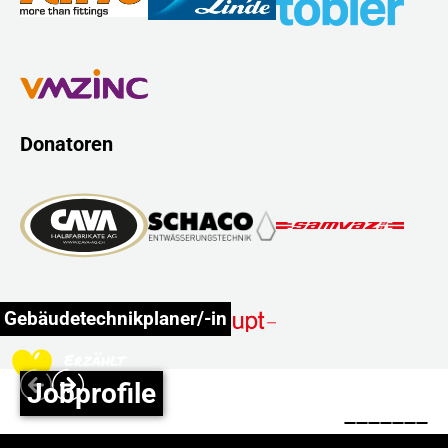
Donatoren
Gebäudetechnikplaner/-in
Erzählt
mehr!
Jobprofile
Play
Footer